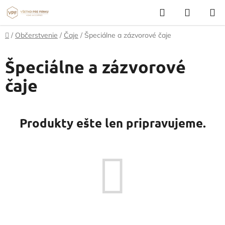
Prejsť
Hľadať
NÁKUP
na
KOŠÍK
obsah
Domov
/
Občerstvenie
/
Čaje
/
Špeciálne a zázvorové čaje
Špeciálne a zázvorové
čaje
Produkty ešte len pripravujeme.