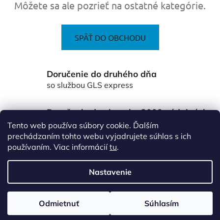
Môžete sa ale pozrieť na ostatné kategórie.
SPÄŤ DO OBCHODU
Doručenie do druhého dňa
so službou GLS express
Doručenie do viac ako 3000 výdajných
miest Packeta
Tento web používa súbory cookie. Ďalším
po celom Slovensku
prechádzaním tohto webu vyjadrujete súhlas s ich
používaním. Viac informácií
tu
.
Z
á
Nastavenie
p
ä
Vytvoril Shoptet
Odmietnuť
Súhlasím
t
Copyright 2026
www.vsetkoprefirmu.sk
. Všetky práva
vyhradené.
Upraviť nastavenie cookies