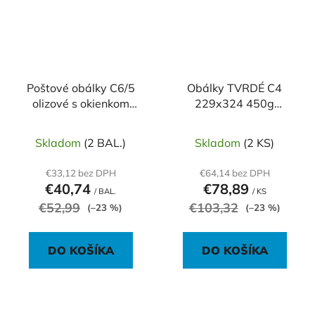
Poštové obálky C6/5
Obálky TVRDÉ C4
olizové s okienkom
229x324 450g
vpravo vnútorná
100ks/krt STRIP
potlač, pre strojné
Skladom
(2 BAL.)
Skladom
(2 KS)
spracovanie, 1000 ks
€33,12 bez DPH
€64,14 bez DPH
€40,74
€78,89
/ BAL.
/ KS
€52,99
€103,32
(–23 %)
(–23 %)
DO KOŠÍKA
DO KOŠÍKA