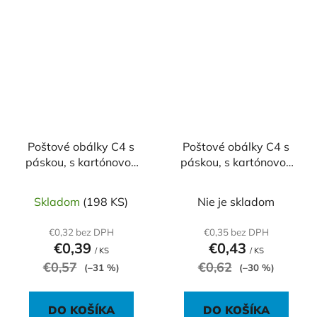
Poštové obálky C4 s
Poštové obálky C4 s
páskou, s kartónovou
páskou, s kartónovou
zadnou stranou biele
zadnou stranou hnedé
Skladom
(198 KS)
Nie je skladom
€0,32 bez DPH
€0,35 bez DPH
€0,39
€0,43
/ KS
/ KS
€0,57
€0,62
(–31 %)
(–30 %)
DO KOŠÍKA
DO KOŠÍKA