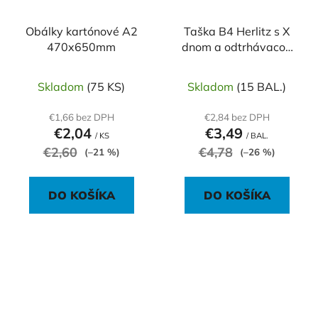
Obálky kartónové A2
Taška B4 Herlitz s X
470x650mm
dnom a odtrhávacou
páskou 250 x 353 mm
130g hnedá 5ks
Skladom
(75 KS)
Skladom
(15 BAL.)
€1,66 bez DPH
€2,84 bez DPH
€2,04
€3,49
/ KS
/ BAL.
€2,60
€4,78
(–21 %)
(–26 %)
DO KOŠÍKA
DO KOŠÍKA