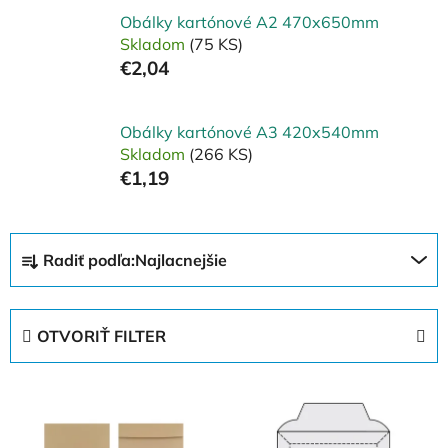
Obálky kartónové A2 470x650mm
Skladom
(75 KS)
€2,04
Obálky kartónové A3 420x540mm
Skladom
(266 KS)
€1,19
R
Radiť podľa:
Najlacnejšie
a
d
e
OTVORIŤ FILTER
n
i
V
e
ý
p