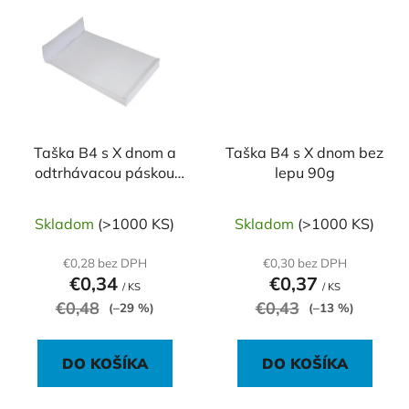
Taška B4 s X dnom a
Taška B4 s X dnom bez
odtrhávacou páskou
lepu 90g
250 x 354 mm biela
140g
Skladom
(>1000 KS)
Skladom
(>1000 KS)
€0,28 bez DPH
€0,30 bez DPH
€0,34
€0,37
/ KS
/ KS
€0,48
€0,43
(–29 %)
(–13 %)
DO KOŠÍKA
DO KOŠÍKA