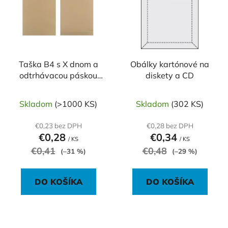
p
r
i
o
s
d
p
u
r
k
o
Taška B4 s X dnom a
Obálky kartónové na
t
odtrhávacou páskou
diskety a CD
d
o
250 x 354 mm hnedá
u
v
130g
k
Skladom
(>1000 KS)
Skladom
(302 KS)
t
€0,23 bez DPH
€0,28 bez DPH
o
€0,28
€0,34
/ KS
/ KS
v
€0,41
€0,48
(–31 %)
(–29 %)
DO KOŠÍKA
DO KOŠÍKA