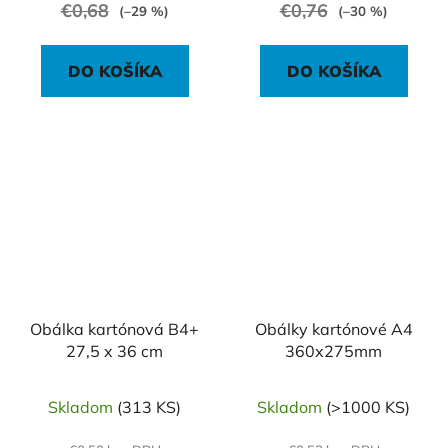
€0,68
€0,76
(–29 %)
(–30 %)
DO KOŠÍKA
DO KOŠÍKA
Obálka kartónová B4+
Obálky kartónové A4
27,5 x 36 cm
360x275mm
Skladom
(313 KS)
Skladom
(>1000 KS)