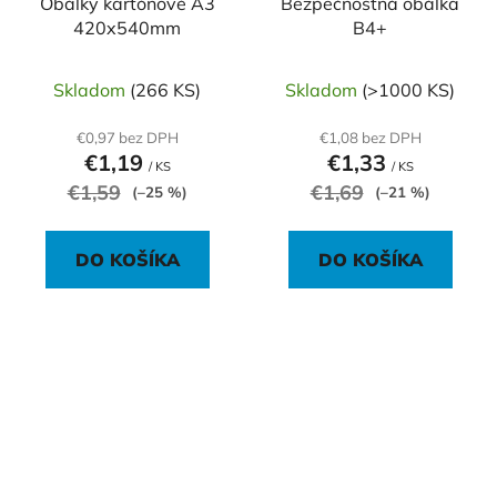
Obálky kartónové A3
Bezpečnostná obálka
420x540mm
B4+
Skladom
(266 KS)
Skladom
(>1000 KS)
€0,97 bez DPH
€1,08 bez DPH
€1,19
€1,33
/ KS
/ KS
€1,59
€1,69
(–25 %)
(–21 %)
DO KOŠÍKA
DO KOŠÍKA