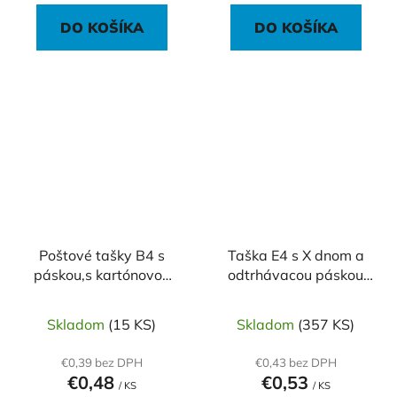
DO KOŠÍKA
DO KOŠÍKA
Poštové tašky B4 s
Taška E4 s X dnom a
páskou,s kartónovou
odtrhávacou páskou
zadnou stranou biele
280x400x40 150g
Skladom
(15 KS)
Skladom
(357 KS)
€0,39 bez DPH
€0,43 bez DPH
€0,48
€0,53
/ KS
/ KS