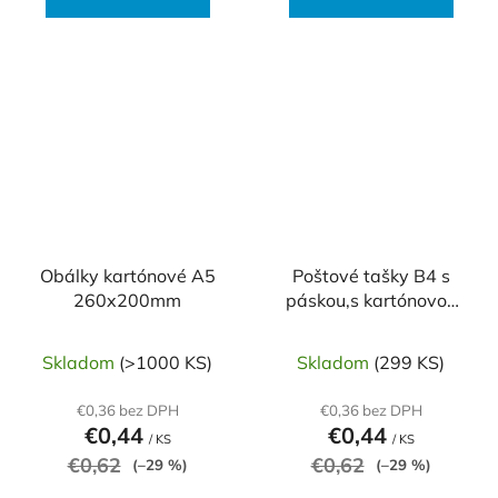
Obálky kartónové A5
Poštové tašky B4 s
260x200mm
páskou,s kartónovou
zadnou stranou hnedé
Skladom
(>1000 KS)
Skladom
(299 KS)
€0,36 bez DPH
€0,36 bez DPH
€0,44
€0,44
/ KS
/ KS
€0,62
€0,62
(–29 %)
(–29 %)