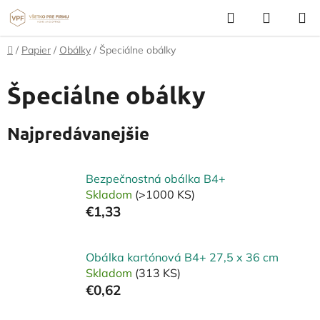
Prejsť
Hľadať
NÁKUP
na
KOŠÍK
obsah
Domov
/
Papier
/
Obálky
/
Špeciálne obálky
Špeciálne obálky
Najpredávanejšie
Bezpečnostná obálka B4+
Skladom
(>1000 KS)
€1,33
Obálka kartónová B4+ 27,5 x 36 cm
Skladom
(313 KS)
€0,62