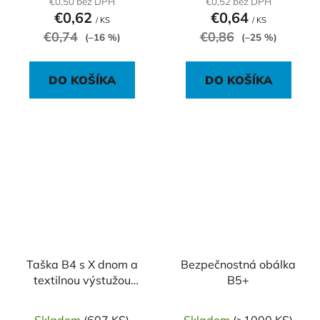
€0,50 bez DPH
€0,52 bez DPH
€0,62
€0,64
/ KS
/ KS
€0,74
€0,86
(–16 %)
(–25 %)
DO KOŠÍKA
DO KOŠÍKA
Taška B4 s X dnom a
Bezpečnostná obálka
textilnou výstužou
B5+
100g, 250 x 353 mm
hnedá
Skladom
(607 KS)
Skladom
(>1000 KS)