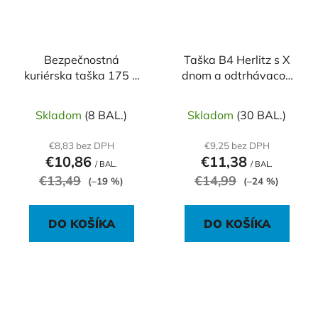
Bezpečnostná
Taška B4 Herlitz s X
kuriérska taška 175 x
dnom a odtrhávacou
255mm FB01 100ks
páskou 250 x 353 mm
130g hnedá 25ks
Skladom
(8 BAL.)
Skladom
(30 BAL.)
€8,83 bez DPH
€9,25 bez DPH
€10,86
€11,38
/ BAL.
/ BAL.
€13,49
€14,99
(–19 %)
(–24 %)
DO KOŠÍKA
DO KOŠÍKA