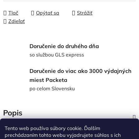
Tlač
Opýtať sa
Strážiť
Zdieľať
Doručenie do druhého dňa
so službou GLS express
Doručenie do viac ako 3000 výdajných
miest Packeta
po celom Slovensku
Popis
Tento web používa súbory cookie. Ďalším
Diskusia
prechádzaním tohto webu vyjadrujete súhlas s ich