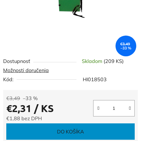
€3,49
–33 %
Dostupnosť
Skladom
(209 KS)
Možnosti doručenia
Kód:
HI018503
€3,49
–33 %
€2,31
/ KS
€1,88 bez DPH
Jednotková cena:
DO KOŠÍKA