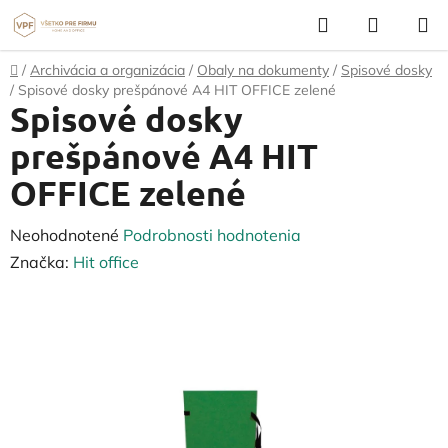
Prejsť
Hľadať
NÁKUP
na
KOŠÍK
obsah
Domov
/
Archivácia a organizácia
/
Obaly na dokumenty
/
Spisové dosky
/
Spisové dosky prešpánové A4 HIT OFFICE zelené
Spisové dosky
prešpánové A4 HIT
OFFICE zelené
Priemerné
Neohodnotené
Podrobnosti hodnotenia
hodnotenie
Značka:
Hit office
produktu
je
0,0
z
5
hviezdičiek.