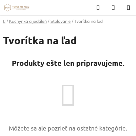
Prejsť
Hľadať
NÁKUP
na
KOŠÍK
obsah
Domov
/
Kuchynka a jedáleň
/
Stolovanie
/
Tvorítka na ľad
Tvorítka na ľad
Produkty ešte len pripravujeme.
Môžete sa ale pozrieť na ostatné kategórie.