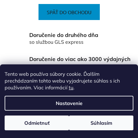
SPÄŤ DO OBCHODU
Doručenie do druhého dňa
so službou GLS express
Doručenie do viac ako 3000 výdajných
miest Packeta
po celom Slovensku
Tento web používa súbory cookie. Ďalším
prechádzaním tohto webu vyjadrujete súhlas s ich
Z
používaním. Viac informácií
tu
.
á
p
Nastavenie
ä
Vytvoril Shoptet
t
Copyright 2026
www.vsetkoprefirmu.sk
. Všetky práva
Odmietnuť
Súhlasím
vyhradené.
Upraviť nastavenie cookies
i
e