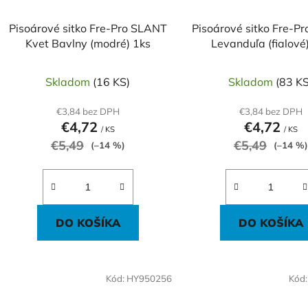
Pisoárové sitko Fre-Pro SLANT
Pisoárové sitko Fre-P
Kvet Bavlny (modré) 1ks
Levanduľa (fialové
Skladom
(16 KS)
Skladom
(83 KS
€3,84 bez DPH
€3,84 bez DPH
€4,72
€4,72
/ KS
/ KS
€5,49
€5,49
(–14 %)
(–14 %)
DO KOŠÍKA
DO KOŠÍKA
Kód:
HY950256
Kód