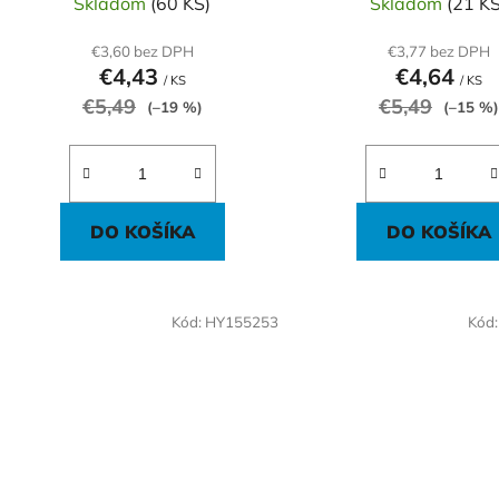
Skladom
(60 KS)
Skladom
(21 KS
€3,60 bez DPH
€3,77 bez DPH
€4,43
€4,64
/ KS
/ KS
€5,49
€5,49
(–19 %)
(–15 %)
DO KOŠÍKA
DO KOŠÍKA
Kód:
HY155253
Kód