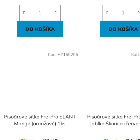
DO KOŠÍKA
DO KOŠÍKA
Kód:
HY155255
Kód
Pisoárové sitko Fre-Pro SLANT
Pisoárové sitko Fre-P
Mango (oranžové) 1ks
Jablko Škorica (červe