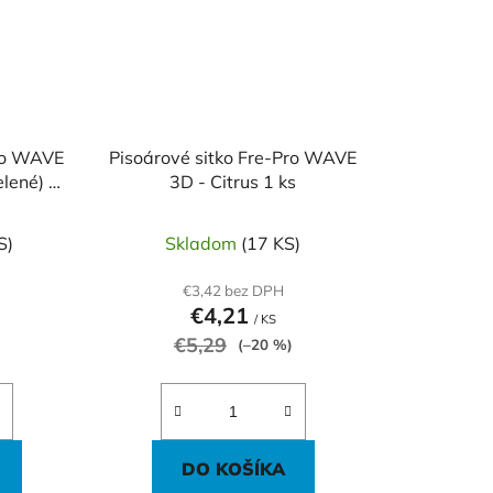
Pro WAVE
Pisoárové sitko Fre-Pro WAVE
lené) 1
3D - Citrus 1 ks
S)
Skladom
(17 KS)
€3,42 bez DPH
€4,21
/ KS
€5,29
(–20 %)
DO KOŠÍKA