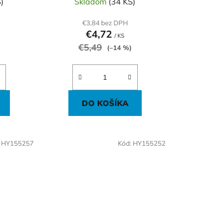
)
Skladom
(34 KS)
€3,84 bez DPH
€4,72
/ KS
€5,49
(–14 %)
DO KOŠÍKA
:
HY155257
Kód:
HY155252