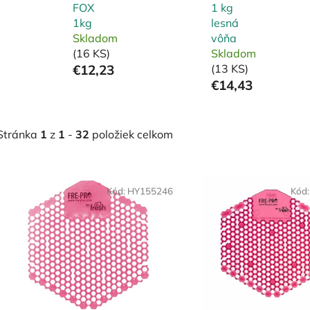
FOX
1 kg
1kg
lesná
Skladom
vôňa
(16 KS)
Skladom
€12,23
(13 KS)
€14,43
Stránka
1
z
1
-
32
položiek celkom
V
ý
Kód:
HY155246
Kód
p
i
s
p
r
o