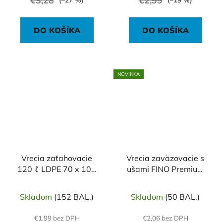
€3,28
€2,99
(–27 %)
(–19 %)
DO KOŠÍKA
DO KOŠÍKA
NOVINKA
Vrecia zaťahovacie
Vrecia zaväzovacie s
120 ℓ LDPE 70 x 100
ušami FINO Premium
cm, 38 mic. čierne (10
aromatic 60 ℓ, 14 mic.,
ks)
59 x 72 cm, fialové (15
Skladom
(152 BAL.)
Skladom
(50 BAL.)
ks)
€1,99 bez DPH
€2,06 bez DPH