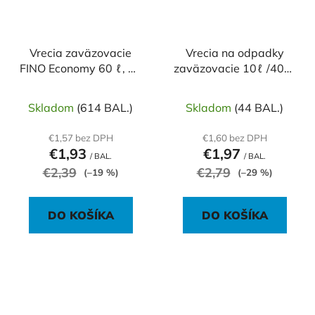
Vrecia zaväzovacie
Vrecia na odpadky
FINO Economy 60 ℓ, 13
zaväzovacie 10ℓ /40ks
mic., 59 x 72 cm, čierne
10mic HDPE,
(20 ks)
36x44+12cm biele
Skladom
(614 BAL.)
Skladom
(44 BAL.)
€1,57 bez DPH
€1,60 bez DPH
€1,93
€1,97
/ BAL.
/ BAL.
€2,39
€2,79
(–19 %)
(–29 %)
DO KOŠÍKA
DO KOŠÍKA