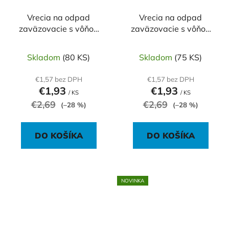
Vrecia na odpad
Vrecia na odpad
zaväzovacie s vôňou
zaväzovacie s vôňou
levandule 35l/15ks,
levandule 60l/10ks,
50x60cm, fialové,
60x70cm, fialové,
Skladom
(80 KS)
Skladom
(75 KS)
HDPE
HDPE
€1,57 bez DPH
€1,57 bez DPH
€1,93
€1,93
/ KS
/ KS
€2,69
€2,69
(–28 %)
(–28 %)
DO KOŠÍKA
DO KOŠÍKA
NOVINKA