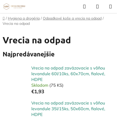
Prejsť
Hľadať
NÁKUP
na
KOŠÍK
obsah
Domov
/
Hygiena a drogéria
/
Odpadkové koše a vrecia na odpad
/
Vrecia na odpad
Vrecia na odpad
Najpredávanejšie
Vrecia na odpad zaväzovacie s vôňou
levandule 60l/10ks, 60x70cm, fialové,
HDPE
Skladom
(75 KS)
€1,93
Vrecia na odpad zaväzovacie s vôňou
levandule 35l/15ks, 50x60cm, fialové,
HDPE