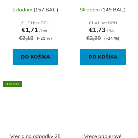
44 x 50 cm, žlté (30 ks)
čierne, HDPE
Skladom
(157 BAL.)
Skladom
(149 BAL.)
€1,39 bez DPH
€1,41 bez DPH
€1,71
€1,73
/ BAL.
/ BAL.
€2,19
€2,29
(–21 %)
(–24 %)
DO KOŠÍKA
DO KOŠÍKA
NOVINKA
Vrecia na odpadky 25
Vrece papierové