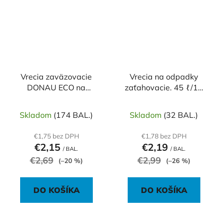
Vrecia zaväzovacie
Vrecia na odpadky
DONAU ECO na
zaťahovacie. 45 ℓ/10
separovanie plastov,
ks, 28mic, LDPE
120 ℓ, 35 mic, 10 ks,
Skladom
(174 BAL.)
Skladom
(32 BAL.)
žlté
€1,75 bez DPH
€1,78 bez DPH
€2,15
€2,19
/ BAL.
/ BAL.
€2,69
€2,99
(–20 %)
(–26 %)
DO KOŠÍKA
DO KOŠÍKA