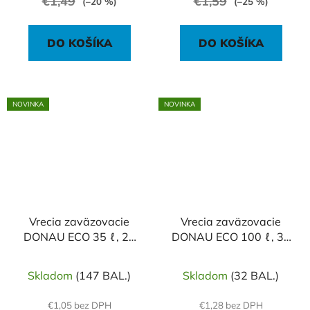
€1,49
€1,59
(–20 %)
(–25 %)
DO KOŠÍKA
DO KOŠÍKA
NOVINKA
NOVINKA
Vrecia zaväzovacie
Vrecia zaväzovacie
DONAU ECO 35 ℓ, 25
DONAU ECO 100 ℓ, 35
mic, 20 ks, modré
mic,10 ks, modré
Skladom
(147 BAL.)
Skladom
(32 BAL.)
€1,05 bez DPH
€1,28 bez DPH