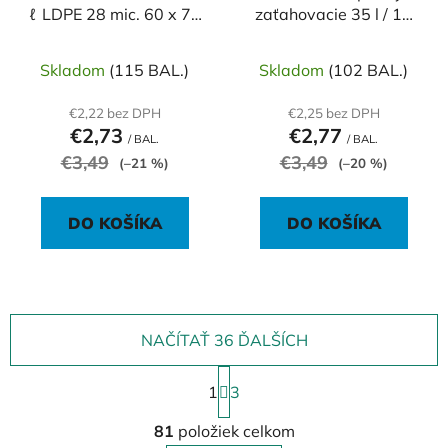
ℓ LDPE 28 mic. 60 x 70
zaťahovacie 35 l / 15
cm, čierne (15 ks)
ks, 28mic., LDPE 2
vrstvové, 53 x 60 cm,
Skladom
(115 BAL.)
Skladom
(102 BAL.)
sivo-čierne
€2,22 bez DPH
€2,25 bez DPH
€2,73
€2,77
/ BAL.
/ BAL.
€3,49
€3,49
(–21 %)
(–20 %)
DO KOŠÍKA
DO KOŠÍKA
NAČÍTAŤ 36 ĎALŠÍCH
S
1
t
3
r
O
á
81
položiek celkom
v