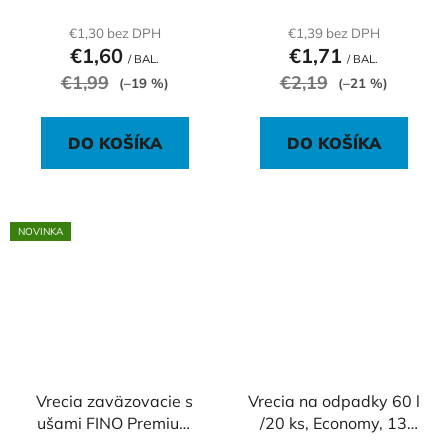
ks)
€1,30 bez DPH
€1,39 bez DPH
€1,60
€1,71
/ BAL.
/ BAL.
€1,99
€2,19
(–19 %)
(–21 %)
DO KOŠÍKA
DO KOŠÍKA
NOVINKA
Vrecia zaväzovacie s
Vrecia na odpadky 60 l
ušami FINO Premium
/20 ks, Economy, 13
aromatic 20 ℓ, 7 mic.,
mic., 59 x 72 cm,