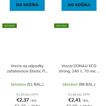
DO KOŠÍKA
DO KOŠÍKA
NOVINKA
NOVINKA
Vrecia na odpadky
Vrecia DONAU ECO
zaťahovacie Elastic FIX
strong, 240 ℓ, 70 mic 5
LDPE 64x70cm 60
ks, čierne, LDPE
ℓ/10ks 22mic fialové
Skladom
(51 BAL.)
Skladom
(98 BAL.)
€1,93 bez DPH
€1,96 bez DPH
€2,37
€2,41
/ BAL.
/ BAL.