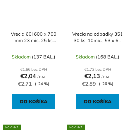
Vrecia 60l 600 x 700
Vrecia na odpadky 35ℓ
mm 23 mic. 25 ks
30 ks, 10mic., 53 x 60
čierne
cm, čierne, HDPE
Skladom
(137 BAL.)
Skladom
(168 BAL.)
€1,66 bez DPH
€1,73 bez DPH
€2,04
€2,13
/ BAL.
/ BAL.
€2,71
€2,89
(–24 %)
(–26 %)
DO KOŠÍKA
DO KOŠÍKA
NOVINKA
NOVINKA