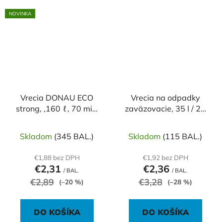
NOVINKA
Vrecia DONAU ECO
Vrecia na odpadky
strong, ,160 ℓ, 70 mic,
zaväzovacie, 35 l / 25
10 ks, čierne, LDPE
ks, 10mic., 53 x 60 +16
cm, biele, HDPE
Skladom
(345 BAL.)
Skladom
(115 BAL.)
€1,88 bez DPH
€1,92 bez DPH
€2,31
€2,36
/ BAL.
/ BAL.
€2,89
€3,28
(–20 %)
(–28 %)
DO KOŠÍKA
DO KOŠÍKA