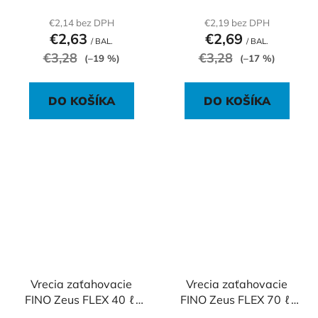
€2,14 bez DPH
€2,19 bez DPH
€2,63
€2,69
/ BAL.
/ BAL.
€3,28
€3,28
(–19 %)
(–17 %)
DO KOŠÍKA
DO KOŠÍKA
Vrecia zaťahovacie
Vrecia zaťahovacie
FINO Zeus FLEX 40 ℓ,
FINO Zeus FLEX 70 ℓ,
32 mic., 55 x 57 cm,
35 mic., 55 x 85 cm,