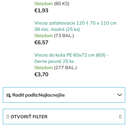
Skladom
(80 KS)
€1,93
Vrecia zaťahovacie 120 ℓ 70 x 110 cm
38 mic. modré (25 ks)
Skladom
(73 BAL.)
€6,57
Vrecia do koša PE 60x72 cm (60l) -
čierne pevné 25 ks
Skladom
(277 BAL.)
€3,70
R
Radiť podľa:
Najlacnejšie
a
d
e
OTVORIŤ FILTER
n
i