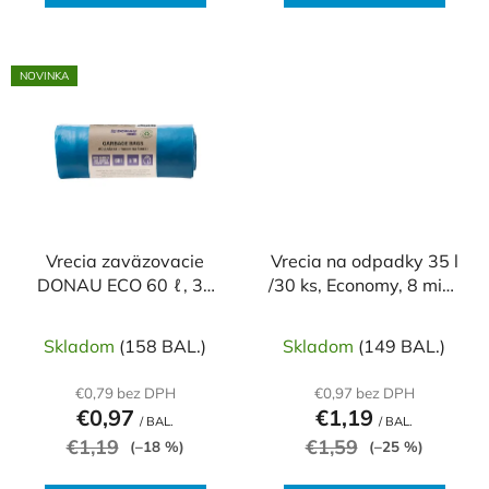
NOVINKA
Vrecia zaväzovacie
Vrecia na odpadky 35 l
DONAU ECO 60 ℓ, 30
/30 ks, Economy, 8 mic.,
mic, 10 ks, modré
49 x 60 cm, čierne,
HDPE
Skladom
(158 BAL.)
Skladom
(149 BAL.)
€0,79 bez DPH
€0,97 bez DPH
€0,97
€1,19
/ BAL.
/ BAL.
€1,19
€1,59
(–18 %)
(–25 %)