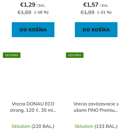
€1,29
€1,57
/ BAL.
/ BAL.
€1,59
€1,99
(–18 %)
(–21 %)
DO KOŠÍKA
DO KOŠÍKA
NOVINKA
NOVINKA
Vrecia DONAU ECO
Vrecia zaväzovacie s
strong, 120 ℓ, 35 mic,
ušami FINO Premium
10 ks, čierne, LDPE
aromatic 10 ℓ, 6 mic.,
36 x 44 cm, biele (50
Skladom
(220 BAL.)
Skladom
(133 BAL.)