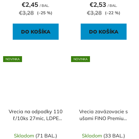
€2,45
€2,53
/ BAL.
/ BAL.
€3,28
€3,28
(–25 %)
(–22 %)
DO KOŠÍKA
DO KOŠÍKA
NOVINKA
NOVINKA
Vrecia na odpadky 110
Vrecia zaväzovacie s
ℓ/10ks 27mic, LDPE
ušami FINO Premium
70x100cm čierne
aromatic 35 ℓ, 10 mic.,
49 x 60 cm, zelené (20
Skladom
(71 BAL.)
Skladom
(33 BAL.)
ks)