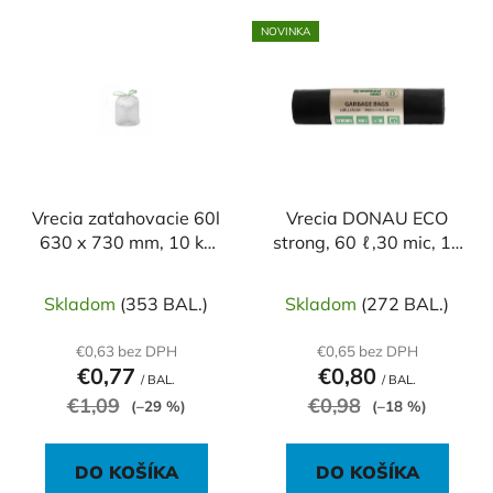
V
e
NOVINKA
ý
p
p
r
i
o
s
d
p
u
r
k
o
Vrecia zaťahovacie 60l
Vrecia DONAU ECO
t
630 x 730 mm, 10 ks
strong, 60 ℓ,30 mic, 10
d
o
biele
ks, čierne, LDPE
u
v
k
Skladom
(353 BAL.)
Skladom
(272 BAL.)
t
€0,63 bez DPH
€0,65 bez DPH
o
€0,77
€0,80
/ BAL.
/ BAL.
v
€1,09
€0,98
(–29 %)
(–18 %)
DO KOŠÍKA
DO KOŠÍKA