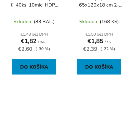
ℓ, 40ks, 10mic, HDPE
65x120x18 cm 2-
50x45cm, biele,
vrstvové
Skladom
(83 BAL.)
Skladom
(168 KS)
€1,48 bez DPH
€1,50 bez DPH
€1,82
€1,85
/ BAL.
/ KS
€2,60
€2,39
(–30 %)
(–22 %)
DO KOŠÍKA
DO KOŠÍKA