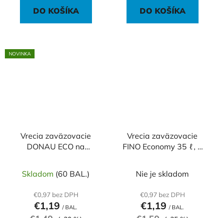
DO KOŠÍKA
DO KOŠÍKA
NOVINKA
Vrecia zaväzovacie
Vrecia zaväzovacie
DONAU ECO na
FINO Economy 35 ℓ, 8
separovanie plastov
mic., 49 x 60 cm, čierne
60 ℓ, 28mic, 10 ks, žlté
(30 ks)
Skladom
(60 BAL.)
Nie je skladom
€0,97 bez DPH
€0,97 bez DPH
€1,19
€1,19
/ BAL.
/ BAL.