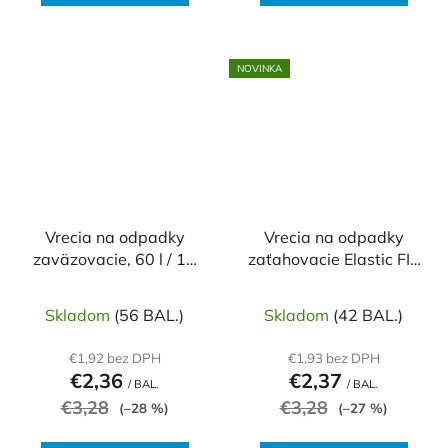
NOVINKA
Vrecia na odpadky
Vrecia na odpadky
zaväzovacie, 60 l / 12
zaťahovacie Elastic FIX
ks, 10mic., 64 x
LDPE 53x60cm 35
71+16cm, biele, HDPE
ℓ/12ks 22mic fialové
Skladom
(56 BAL.)
Skladom
(42 BAL.)
€1,92 bez DPH
€1,93 bez DPH
€2,36
€2,37
/ BAL.
/ BAL.
€3,28
€3,28
(–28 %)
(–27 %)