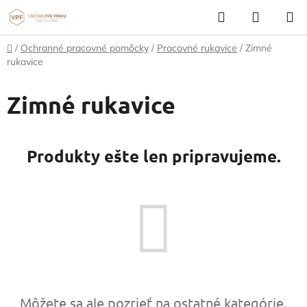
Prejsť
Hľadať
NÁKUP
na
KOŠÍK
obsah
Domov
/
Ochranné pracovné pomôcky
/
Pracovné rukavice
/
Zimné
rukavice
Zimné rukavice
Produkty ešte len pripravujeme.
Môžete sa ale pozrieť na ostatné kategórie.