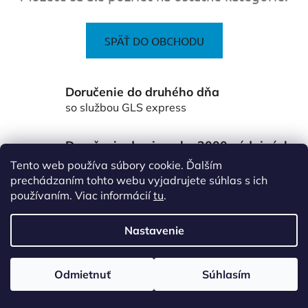
SPÄŤ DO OBCHODU
Doručenie do druhého dňa
so službou GLS express
Doručenie do viac ako 3000 výdajných
miest Packeta
Tento web používa súbory cookie. Ďalším
po celom Slovensku
prechádzaním tohto webu vyjadrujete súhlas s ich
používaním. Viac informácií
tu
.
Z
á
Nastavenie
p
ä
Vytvoril Shoptet
Odmietnuť
Súhlasím
t
Copyright 2026
www.vsetkoprefirmu.sk
. Všetky práva
vyhradené.
Upraviť nastavenie cookies
i