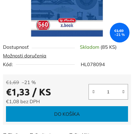
€1,69
–21 %
Dostupnosť
Skladom
(85 KS)
Možnosti doručenia
Kód:
HL078094
€1,69
–21 %
€1,33
/ KS
€1,08 bez DPH
Jednotková cena:
DO KOŠÍKA