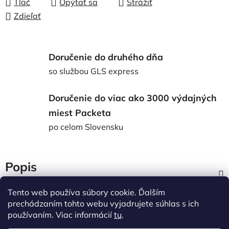
Tlač
Opýtať sa
Strážiť
Zdieľať
Doručenie do druhého dňa
so službou GLS express
Doručenie do viac ako 3000 výdajných
miest Packeta
po celom Slovensku
Popis
Tento web používa súbory cookie. Ďalším
Diskusia
prechádzaním tohto webu vyjadrujete súhlas s ich
používaním. Viac informácií
tu
.
Z