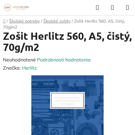
Prejsť
Hľadať
NÁKUP
na
KOŠÍK
obsah
Domov
/
Školské potreby
/
Školské zošity
/
Zošit Herlitz 560, A5, čistý,
70g/m2
Zošit Herlitz 560, A5, čistý,
70g/m2
Priemerné
Neohodnotené
Podrobnosti hodnotenia
hodnotenie
Značka:
Herlitz
produktu
je
0,0
z
5
hviezdičiek.