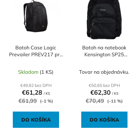
ý
p
p
r
i
o
s
d
p
u
r
k
o
Batoh Case Logic
Batoh na notebook
t
Prevailer PREV217 pre
Kensington SP25
d
o
notebook 17,3” a
čierny
u
v
tablet 10’, černa
k
Skladom
(1 KS)
Tovar na objednávku.
t
€49,82 bez DPH
€50,65 bez DPH
o
€61,28
€62,30
/ KS
/ KS
v
€61,99
€70,49
(–1 %)
(–11 %)
DO KOŠÍKA
DO KOŠÍKA