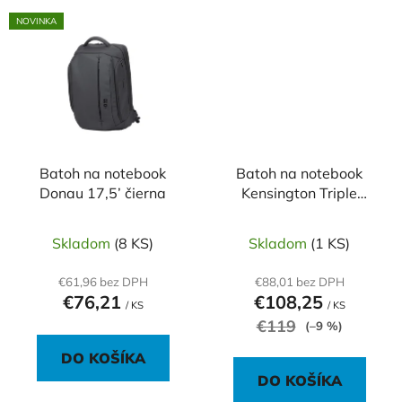
NOVINKA
Batoh na notebook
Batoh na notebook
Donau 17,5’ čierna
Kensington Triple
Trek™ čierny
Skladom
(8 KS)
Skladom
(1 KS)
€61,96 bez DPH
€88,01 bez DPH
€76,21
€108,25
/ KS
/ KS
€119
(–9 %)
DO KOŠÍKA
DO KOŠÍKA