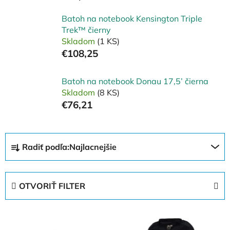
Batoh na notebook Kensington Triple
Trek™ čierny
Skladom
(1 KS)
€108,25
Batoh na notebook Donau 17,5’ čierna
Skladom
(8 KS)
€76,21
R
Radiť podľa:
Najlacnejšie
a
d
e
OTVORIŤ FILTER
n
i
V
e