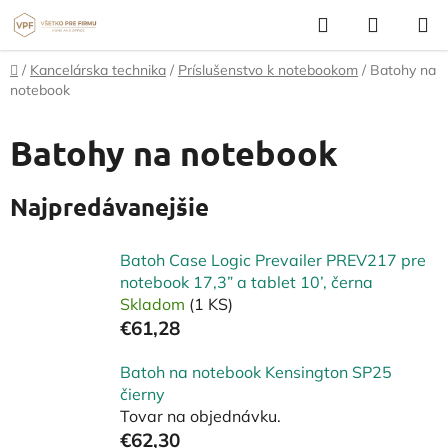
Prejsť
Hľadať
NÁKUP
na
KOŠÍK
obsah
Domov
/
Kancelárska technika
/
Príslušenstvo k notebookom
/
Batohy na
notebook
Batohy na notebook
Najpredávanejšie
Batoh Case Logic Prevailer PREV217 pre
notebook 17,3” a tablet 10’, černa
Skladom
(1 KS)
€61,28
Batoh na notebook Kensington SP25
čierny
Tovar na objednávku.
€62,30