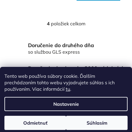
4
položiek celkom
O
v
l
Doručenie do druhého dňa
á
d
so službou GLS express
a
c
Doručenie do viac ako 3000 výdajných
i
miest Packeta
Tento web používa súbory cookie. Ďalším
e
po celom Slovensku
prechádzaním tohto webu vyjadrujete súhlas s ich
p
používaním. Viac informácií
tu
.
r
Z
v
á
k
Nastavenie
p
y
v
ä
Vytvoril Shoptet
ý
Odmietnuť
Súhlasím
t
Copyright 2026
www.vsetkoprefirmu.sk
. Všetky práva
p
vyhradené.
Upraviť nastavenie cookies