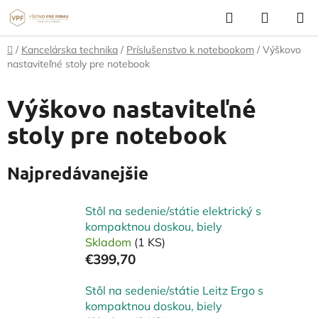
Prejsť
Hľadať
NÁKUP
na
KOŠÍK
obsah
Domov
/
Kancelárska technika
/
Príslušenstvo k notebookom
/
Výškovo
nastaviteľné stoly pre notebook
Výškovo nastaviteľné
stoly pre notebook
Najpredávanejšie
Stôl na sedenie/státie elektrický s
kompaktnou doskou, biely
Skladom
(1 KS)
€399,70
Stôl na sedenie/státie Leitz Ergo s
kompaktnou doskou, biely