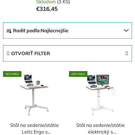
Skladom
(3 KS)
€316,45
R
Radiť podľa:
Najlacnejšie
a
d
e
OTVORIŤ FILTER
n
i
V
e
NOVINKA
NOVINKA
ý
p
p
r
i
o
s
d
p
u
r
k
o
Stôl na sedenie/státie
Stôl na sedenie/státie
t
Leitz Ergo s
elektrický s
d