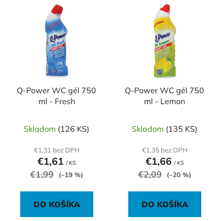
V
e
ý
p
p
r
i
o
s
d
p
u
r
k
o
Q-Power WC gél 750
Q-Power WC gél 750
t
ml - Fresh
ml - Lemon
d
o
u
v
k
Skladom
(126 KS)
Skladom
(135 KS)
t
€1,31 bez DPH
€1,35 bez DPH
o
€1,61
€1,66
/ KS
/ KS
v
€1,99
€2,09
(–19 %)
(–20 %)
DO KOŠÍKA
DO KOŠÍKA