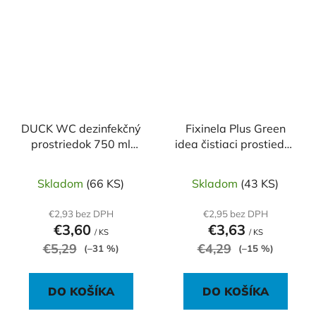
DUCK WC dezinfekčný
Fixinela Plus Green
prostriedok 750 ml
idea čistiaci prostiedok
Ultra Gél Marine
na toalety 500 ml
Skladom
(66 KS)
Skladom
(43 KS)
€2,93 bez DPH
€2,95 bez DPH
€3,60
€3,63
/ KS
/ KS
€5,29
€4,29
(–31 %)
(–15 %)
DO KOŠÍKA
DO KOŠÍKA