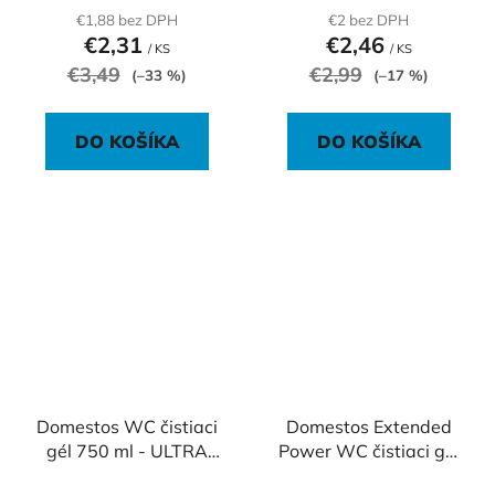
€1,88 bez DPH
€2 bez DPH
€2,31
€2,46
/ KS
/ KS
€3,49
€2,99
(–33 %)
(–17 %)
DO KOŠÍKA
DO KOŠÍKA
Domestos WC čistiaci
Domestos Extended
gél 750 ml - ULTRA
Power WC čistiaci gél
WHITE White & Shine
750 ml - Citrus Fresh