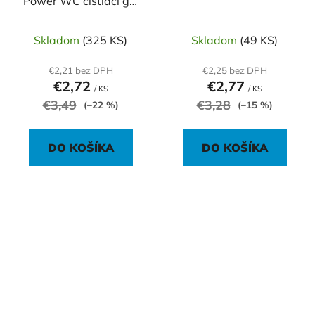
Power WC čistiaci gél
750 ml - Pink fresh
Skladom
(325 KS)
Skladom
(49 KS)
€2,21 bez DPH
€2,25 bez DPH
€2,72
€2,77
/ KS
/ KS
€3,49
€3,28
(–22 %)
(–15 %)
DO KOŠÍKA
DO KOŠÍKA