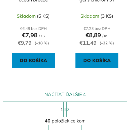
Skladom
(5 KS)
Skladom
(3 KS)
€6,49 bez DPH
€7,23 bez DPH
€7,98
€8,89
/ KS
/ KS
€9,79
€11,49
(–18 %)
(–22 %)
DO KOŠÍKA
DO KOŠÍKA
NAČÍTAŤ ĎALŠIE 4
S
1
t
2
r
O
á
40
položiek celkom
v
n
l