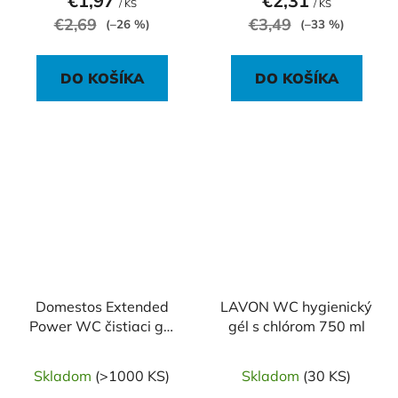
€1,97
€2,31
/ KS
/ KS
€2,69
€3,49
(–26 %)
(–33 %)
DO KOŠÍKA
DO KOŠÍKA
Domestos Extended
LAVON WC hygienický
Power WC čistiaci gél
gél s chlórom 750 ml
750 ml - Pine Fresh
Skladom
(>1000 KS)
Skladom
(30 KS)