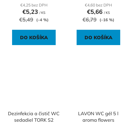
€4,25 bez DPH
€4,60 bez DPH
€5,23
€5,66
/ KS
/ KS
€5,49
€6,79
(–4 %)
(–16 %)
DO KOŠÍKA
DO KOŠÍKA
Dezinfekcia a čistič WC
LAVON WC gél 5 l
sedadiel TORK S2
aroma flowers