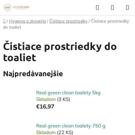
Prejsť
Hľadať
NÁKUP
na
KOŠÍK
obsah
Domov
/
Hygiena a drogéria
/
Čistiace prostriedky
/
Čistiace prostriedky
do toaliet
Čistiace prostriedky do
toaliet
Najpredávanejšie
Real green clean toalety 5kg
Skladom
(3 KS)
€16,97
Real green clean toalety 750 g
Skladom
(22 KS)