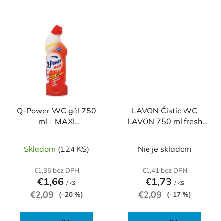
Q-Power WC gél 750
LAVON Čistič WC
ml - MAXI
LAVON 750 ml fresh
antibakteriálny
pine
Skladom
(124 KS)
Nie je skladom
€1,35 bez DPH
€1,41 bez DPH
€1,66
€1,73
/ KS
/ KS
€2,09
€2,09
(–20 %)
(–17 %)