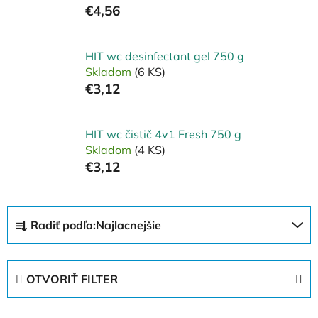
€4,56
HIT wc desinfectant gel 750 g
Skladom
(6 KS)
€3,12
HIT wc čistič 4v1 Fresh 750 g
Skladom
(4 KS)
€3,12
R
Radiť podľa:
Najlacnejšie
a
d
e
OTVORIŤ FILTER
n
i