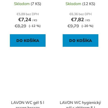
Skladom
(7 KS)
Skladom
(12 KS)
€5,89 bez DPH
€6,36 bez DPH
€7,24
€7,82
/ KS
/ KS
€8,29
€9,79
(–12 %)
(–20 %)
DO KOŠÍKA
DO KOŠÍKA
LAVON WC gél 5 l
LAVON WC hygienický
ocean breeze
gél s chlórom 5 l