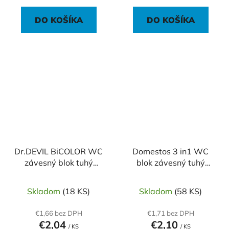
DO KOŠÍKA
DO KOŠÍKA
Dr.DEVIL BiCOLOR WC
Domestos 3 in1 WC
závesný blok tuhý
blok závesný tuhý
5Ball 1x35g Natur
Citrus 35 g
fresh
Skladom
(18 KS)
Skladom
(58 KS)
€1,66 bez DPH
€1,71 bez DPH
€2,04
€2,10
/ KS
/ KS