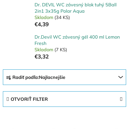
Dr. DEVIL WC závesný blok tuhý 5Ball
2in1 3x35g Polar Aqua
Skladom
(34 KS)
€4,39
Dr.Devil WC závesný gél 400 ml Lemon
Fresh
Skladom
(7 KS)
€3,32
R
Radiť podľa:
Najlacnejšie
a
d
e
OTVORIŤ FILTER
n
i
V
e
ý
p