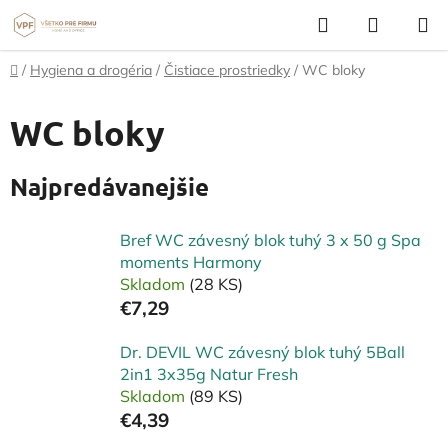
Prejsť
Hľadať
NÁKUP
na
KOŠÍK
obsah
Domov
/
Hygiena a drogéria
/
Čistiace prostriedky
/
WC bloky
WC bloky
Najpredávanejšie
Bref WC závesný blok tuhý 3 x 50 g Spa
moments Harmony
Skladom
(28 KS)
€7,29
Dr. DEVIL WC závesný blok tuhý 5Ball
2in1 3x35g Natur Fresh
Skladom
(89 KS)
€4,39