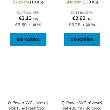
Skladom
(18 KS)
Skladom
(139 KS)
€1,73 bez DPH
€2,11 bez DPH
€2,13
€2,60
/ KS
/ KS
€2,60
€3,28
(–18 %)
(–20 %)
DO KOŠÍKA
DO KOŠÍKA
Q-Power WC závesný
Q-Power WC závesný
blok tuhý Fresh Storm
gél 400 ml - Borovica