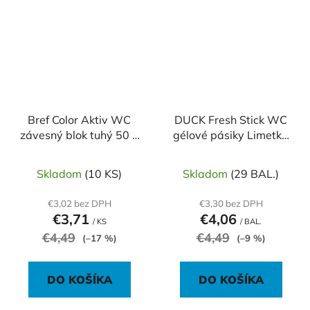
Bref Color Aktiv WC
DUCK Fresh Stick WC
závesný blok tuhý 50 g
gélové pásiky Limetka
Eukalyptus
3 x 9 g
Skladom
(10 KS)
Skladom
(29 BAL.)
€3,02 bez DPH
€3,30 bez DPH
€3,71
€4,06
/ KS
/ BAL.
€4,49
€4,49
(–17 %)
(–9 %)
DO KOŠÍKA
DO KOŠÍKA