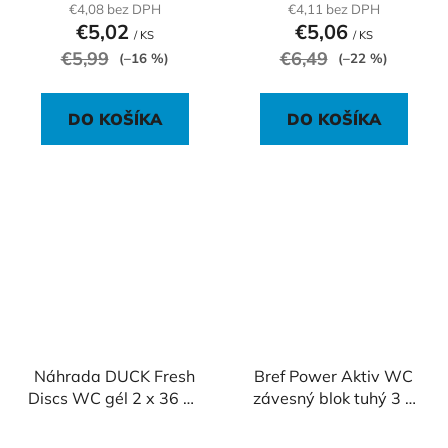
€4,08 bez DPH
€4,11 bez DPH
€5,02
€5,06
/ KS
/ KS
€5,99
€6,49
(–16 %)
(–22 %)
DO KOŠÍKA
DO KOŠÍKA
Náhrada DUCK Fresh
Bref Power Aktiv WC
Discs WC gél 2 x 36 ml
závesný blok tuhý 3 x
Levanduľa
50 g Citrón