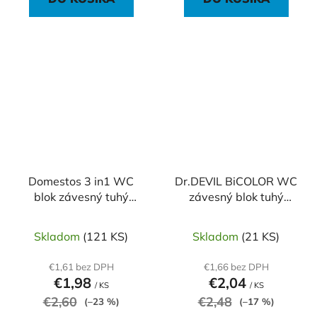
Domestos 3 in1 WC
Dr.DEVIL BiCOLOR WC
blok závesný tuhý
závesný blok tuhý
Oceán 35 g
5Ball 1x35g Lemon
fresh
Skladom
(121 KS)
Skladom
(21 KS)
€1,61 bez DPH
€1,66 bez DPH
€1,98
€2,04
/ KS
/ KS
€2,60
€2,48
(–23 %)
(–17 %)