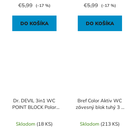
€5,99
€5,99
(–17 %)
(–17 %)
DO KOŠÍKA
DO KOŠÍKA
Dr. DEVIL 3in1 WC
Bref Color Aktiv WC
POINT BLOCK Polar
závesný blok tuhý 3 x
Aqua
50 g Eukalyptus
Skladom
(18 KS)
Skladom
(213 KS)