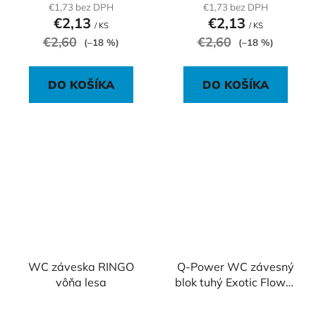
€1,73 bez DPH
€1,73 bez DPH
€2,13
€2,13
/ KS
/ KS
€2,60
€2,60
(–18 %)
(–18 %)
DO KOŠÍKA
DO KOŠÍKA
WC záveska RINGO
Q-Power WC závesný
vôňa lesa
blok tuhý Exotic Flower
2 kusy