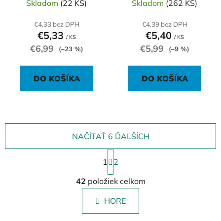
Skladom
(22 KS)
Skladom
(262 KS)
€4,33 bez DPH
€4,39 bez DPH
€5,33
€5,40
/ KS
/ KS
€6,99
€5,99
(–23 %)
(–9 %)
DO KOŠÍKA
DO KOŠÍKA
NAČÍTAŤ 6 ĎALŠÍCH
S
1
t
2
r
O
á
42
položiek celkom
v
n
l
k
HORE
á
o
d
v