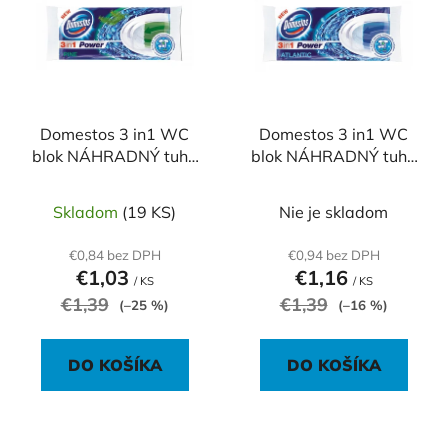
p
r
i
o
s
d
p
u
r
k
o
Domestos 3 in1 WC
Domestos 3 in1 WC
t
blok NÁHRADNÝ tuhý
blok NÁHRADNÝ tuhý
d
o
Pine 35 g
Ocean 35 g
u
v
k
Skladom
(19 KS)
Nie je skladom
t
€0,84 bez DPH
€0,94 bez DPH
o
€1,03
€1,16
/ KS
/ KS
v
€1,39
€1,39
(–25 %)
(–16 %)
DO KOŠÍKA
DO KOŠÍKA