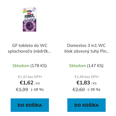
GF tableta do WC
Domestos 3 in1 WC
splachovača (nádržky)
blok závesný tuhý Pine
levanduľa
35 g
Skladom
(178 KS)
Skladom
(147 KS)
€1,32 bez DPH
€1,49 bez DPH
€1,62
€1,83
/ KS
/ KS
€1,99
€2,60
(–18 %)
(–29 %)
DO KOŠÍKA
DO KOŠÍKA