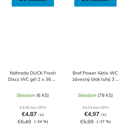
Náhrada DUCK Fresh
Bref Power Aktiv WC
Discs WC gél 2 x 36 ml
závesný blok tuhý 3 x
Marine
50 g Borovica
Skladom
(6 KS)
Skladom
(79 KS)
€3,96 bez DPH
€4,04 bez DPH
€4,87
€4,97
/ KS
/ KS
€6,49
€5,99
(–24 %)
(–17 %)