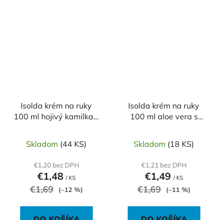
Isolda krém na ruky
Isolda krém na ruky
100 ml hojivý kamilka s
100 ml aloe vera s
arganovým olejom
panthenolom
Skladom
(44 KS)
Skladom
(18 KS)
€1,20 bez DPH
€1,21 bez DPH
€1,48
€1,49
/ KS
/ KS
€1,69
€1,69
(–12 %)
(–11 %)
DO KOŠÍKA
DO KOŠÍKA