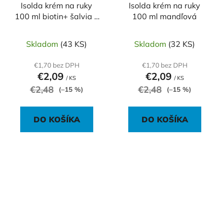
Isolda krém na ruky
Isolda krém na ruky
100 ml biotin+ šalvia s
100 ml mandľová
antibakterialnou
prisadou
Skladom
(43 KS)
Skladom
(32 KS)
€1,70 bez DPH
€1,70 bez DPH
€2,09
€2,09
/ KS
/ KS
€2,48
€2,48
(–15 %)
(–15 %)
DO KOŠÍKA
DO KOŠÍKA