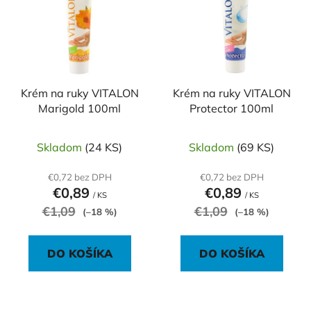
p
r
i
o
s
d
p
u
r
k
o
Krém na ruky VITALON
Krém na ruky VITALON
t
Marigold 100ml
Protector 100ml
d
o
u
v
k
Skladom
(24 KS)
Skladom
(69 KS)
t
€0,72 bez DPH
€0,72 bez DPH
o
€0,89
€0,89
/ KS
/ KS
v
€1,09
€1,09
(–18 %)
(–18 %)
DO KOŠÍKA
DO KOŠÍKA