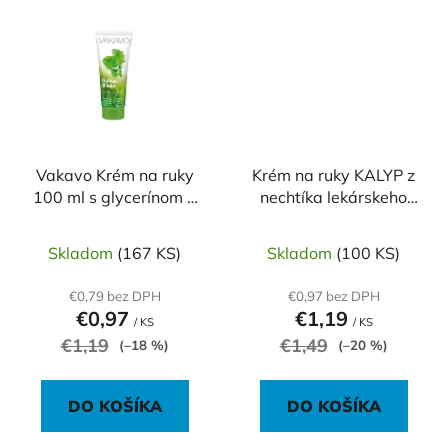
Vakavo Krém na ruky
Krém na ruky KALYP z
100 ml s glycerínom a
nechtíka lekárskeho
extraktom z gingko
100ml
biloby
Skladom
(167 KS)
Skladom
(100 KS)
€0,79 bez DPH
€0,97 bez DPH
€0,97
€1,19
/ KS
/ KS
€1,19
€1,49
(–18 %)
(–20 %)
DO KOŠÍKA
DO KOŠÍKA