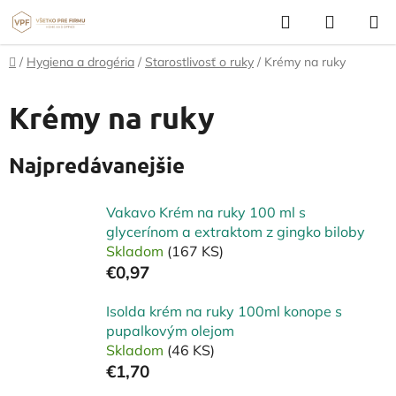
Prejsť
Hľadať
NÁKUP
na
KOŠÍK
obsah
Domov
/
Hygiena a drogéria
/
Starostlivosť o ruky
/
Krémy na ruky
Krémy na ruky
Najpredávanejšie
Vakavo Krém na ruky 100 ml s
glycerínom a extraktom z gingko biloby
Skladom
(167 KS)
€0,97
Isolda krém na ruky 100ml konope s
pupalkovým olejom
Skladom
(46 KS)
€1,70