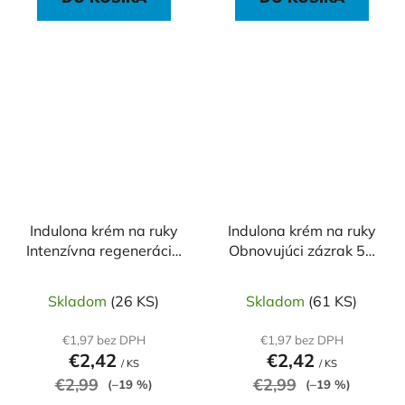
Indulona krém na ruky
Indulona krém na ruky
Intenzívna regenerácia
Obnovujúci zázrak 50
50 ml
ml
Skladom
(26 KS)
Skladom
(61 KS)
€1,97 bez DPH
€1,97 bez DPH
€2,42
€2,42
/ KS
/ KS
€2,99
€2,99
(–19 %)
(–19 %)