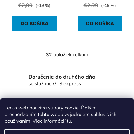
€2,99
€2,99
(–19 %)
(–19 %)
DO KOŠÍKA
DO KOŠÍKA
32
položiek celkom
O
v
l
Doručenie do druhého dňa
á
d
so službou GLS express
a
c
Doručenie do viac ako 3000 výdajných
i
miest Packeta
Tento web používa súbory cookie. Ďalším
e
po celom Slovensku
prechádzaním tohto webu vyjadrujete súhlas s ich
p
používaním. Viac informácií
tu
.
r
Z
v