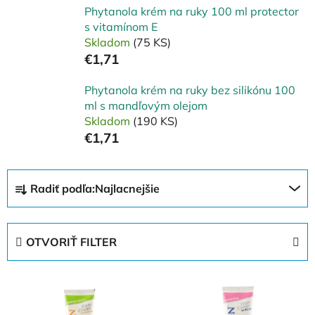
Phytanola krém na ruky 100 ml protector
s vitamínom E
Skladom
(75 KS)
€1,71
Phytanola krém na ruky bez silikónu 100
ml s mandľovým olejom
Skladom
(190 KS)
€1,71
R
Radiť podľa:
Najlacnejšie
a
d
e
OTVORIŤ FILTER
n
i
V
e
ý
p