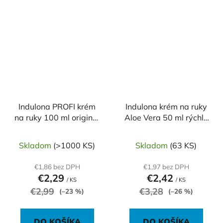
Indulona PROFI krém
Indulona krém na ruky
na ruky 100 ml originál
Aloe Vera 50 ml rýchle
(modrá)
vstrebávanie
Skladom
(>1000 KS)
Skladom
(63 KS)
€1,86 bez DPH
€1,97 bez DPH
€2,29
€2,42
/ KS
/ KS
€2,99
€3,28
(–23 %)
(–26 %)
DO KOŠÍKA
DO KOŠÍKA