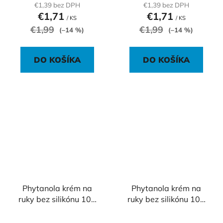
€1,39 bez DPH
€1,39 bez DPH
€1,71
€1,71
/ KS
/ KS
€1,99
€1,99
(–14 %)
(–14 %)
DO KOŠÍKA
DO KOŠÍKA
Phytanola krém na
Phytanola krém na
ruky bez silikónu 100
ruky bez silikónu 100
ml s mandľovým olejom
ml s nechtíkovým
extraktom