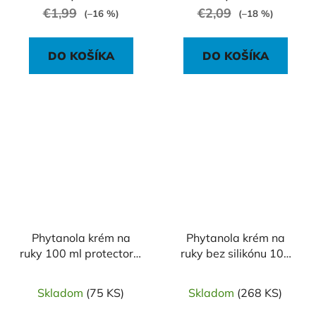
€1,99
€2,09
(–16 %)
(–18 %)
DO KOŠÍKA
DO KOŠÍKA
Phytanola krém na
Phytanola krém na
ruky 100 ml protector s
ruky bez silikónu 100
vitamínom E
ml s aloe vera a
olivovým olejom
Skladom
(75 KS)
Skladom
(268 KS)