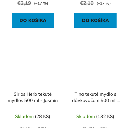
€2,19
€2,19
(–17 %)
(–17 %)
DO KOŠÍKA
DO KOŠÍKA
Sirios Herb tekuté
Tina tekuté mydlo s
mydlos 500 ml - Jasmín
dávkovačom 500 ml -
Antibacterial
Skladom
(28 KS)
Skladom
(132 KS)