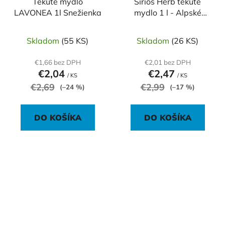
Tekuté mydlo
Sirios Herb tekuté
LAVONEA 1l Snežienka
mydlo 1 l - Alpské
kvety
Skladom
(55 KS)
Skladom
(26 KS)
€1,66 bez DPH
€2,01 bez DPH
€2,04
€2,47
/ KS
/ KS
€2,69
€2,99
(–24 %)
(–17 %)
DO KOŠÍKA
DO KOŠÍKA