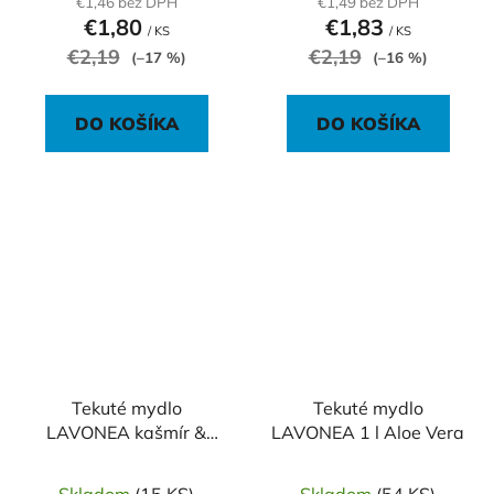
€1,46 bez DPH
€1,49 bez DPH
€1,80
€1,83
/ KS
/ KS
€2,19
€2,19
(–17 %)
(–16 %)
DO KOŠÍKA
DO KOŠÍKA
Tekuté mydlo
Tekuté mydlo
LAVONEA kašmír &
LAVONEA 1 l Aloe Vera
orchidea 500 ml
Skladom
(15 KS)
Skladom
(54 KS)