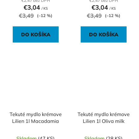
€2,47 bez DPH
€2,47 bez DPH
€3,04
€3,04
/ KS
/ KS
€3,49
€3,49
(–12 %)
(–12 %)
DO KOŠÍKA
DO KOŠÍKA
Tekuté mydlo krémove
Tekuté mydlo krémove
Lilien 1l Macadamia
Lilien 1l Oliva milk
Skladom
(47 KS)
Skladom
(28 KS)