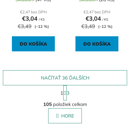
€2,47 bez DPH
€2,47 bez DPH
€3,04
€3,04
/ KS
/ KS
€3,49
€3,49
(–12 %)
(–12 %)
DO KOŠÍKA
DO KOŠÍKA
NAČÍTAŤ 36 ĎALŠÍCH
S
1
t
3
r
O
á
105
položiek celkom
v
n
l
k
HORE
á
o
d
v