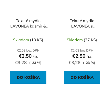
Tekuté mydlo
Tekuté mydlo
LAVONEA kašmír &
LAVONEA s
orchidea 1 l
antivírusovou prísadou
500 ml
Skladom
(10 KS)
Skladom
(27 KS)
€2,03 bez DPH
€2,03 bez DPH
€2,50
€2,50
/ KS
/ KS
€3,28
€3,28
(–23 %)
(–23 %)
DO KOŠÍKA
DO KOŠÍKA