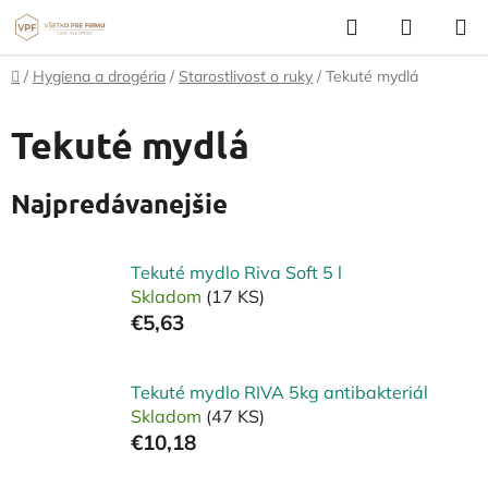
Prejsť
Hľadať
NÁKUP
na
KOŠÍK
obsah
Domov
/
Hygiena a drogéria
/
Starostlivosť o ruky
/
Tekuté mydlá
Tekuté mydlá
Najpredávanejšie
Tekuté mydlo Riva Soft 5 l
Skladom
(17 KS)
€5,63
Tekuté mydlo RIVA 5kg antibakteriál
Skladom
(47 KS)
€10,18