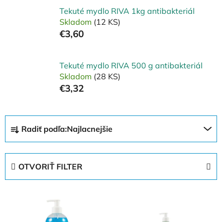
Tekuté mydlo RIVA 1kg antibakteriál
Skladom
(12 KS)
€3,60
Tekuté mydlo RIVA 500 g antibakteriál
Skladom
(28 KS)
€3,32
R
Radiť podľa:
Najlacnejšie
a
d
e
OTVORIŤ FILTER
n
i
V
e
ý
p