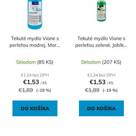
p
r
i
o
s
d
p
u
r
k
o
Tekuté mydlo Vione s
Tekuté mydlo Vione s
t
perleťou modrej, More,
perleťou zelené, Jablko,
d
o
500 ml pumpička
500 ml pumpička
u
v
k
Skladom
(85 KS)
Skladom
(207 KS)
t
€1,24 bez DPH
€1,24 bez DPH
o
€1,53
€1,53
/ KS
/ KS
v
€1,89
€1,89
(–19 %)
(–19 %)
DO KOŠÍKA
DO KOŠÍKA