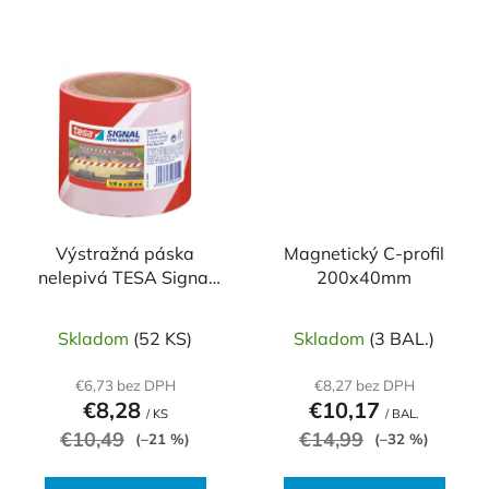
Výstražná páska
Magnetický C-profil
nelepivá TESA Signal
200x40mm
80mm x 100m
červeno-biela
Skladom
(52 KS)
Skladom
(3 BAL.)
€6,73 bez DPH
€8,27 bez DPH
€8,28
€10,17
/ KS
/ BAL.
€10,49
€14,99
(–21 %)
(–32 %)