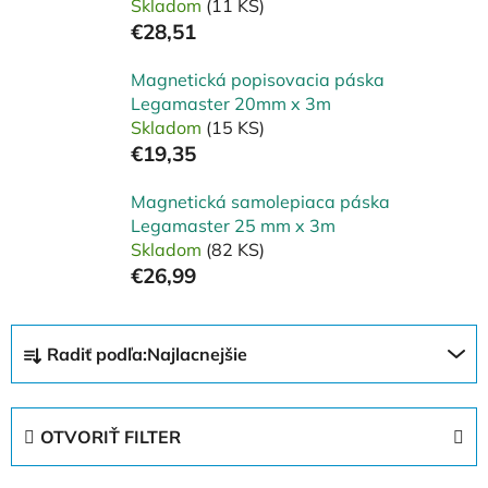
Skladom
(11 KS)
€28,51
Magnetická popisovacia páska
Legamaster 20mm x 3m
Skladom
(15 KS)
€19,35
Magnetická samolepiaca páska
Legamaster 25 mm x 3m
Skladom
(82 KS)
€26,99
R
Radiť podľa:
Najlacnejšie
a
d
e
OTVORIŤ FILTER
n
i