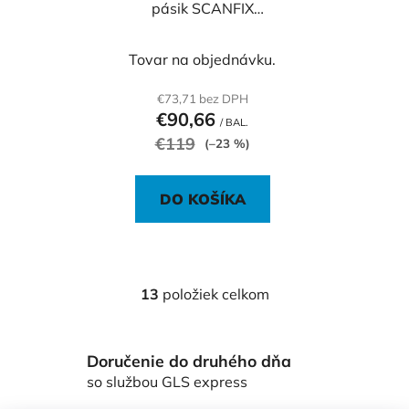
pásik SCANFIX
1000x30 mm
Samolepiace
Tovar na objednávku.
skenovacie pásy
SCANFIX
€73,71 bez DPH
€90,66
/ BAL.
€119
(–23 %)
DO KOŠÍKA
13
položiek celkom
O
v
l
Doručenie do druhého dňa
á
d
so službou GLS express
a