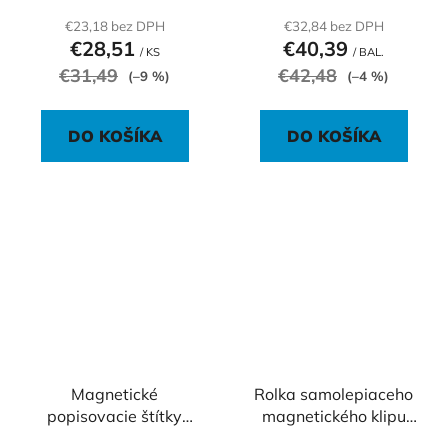
€23,18 bez DPH
€32,84 bez DPH
€28,51
€40,39
/ KS
/ BAL.
€31,49
€42,48
(–9 %)
(–4 %)
DO KOŠÍKA
DO KOŠÍKA
Magnetické
Rolka samolepiaceho
popisovacie štítky
magnetického klipu
Avery 78mm x 28m
DURAFIX ROLL 5 m