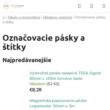
Prejsť
Hľadať
NÁKUP
na
KOŠÍK
obsah
Domov
/
Tabule a prezentácia
/
Skladové značenie
/
Označovacie pásky
a štítky
Označovacie pásky a
štítky
Najpredávanejšie
Výstražná páska nelepivá TESA Signal
80mm x 100m červeno-biela
Skladom
(52 KS)
€8,28
Magnetická popisovacia páska
Legamaster 30mm x 3m