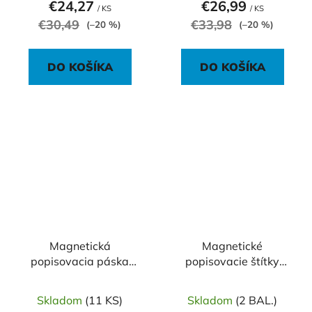
€24,27
€26,99
/ KS
/ KS
€30,49
€33,98
(–20 %)
(–20 %)
DO KOŠÍKA
DO KOŠÍKA
Magnetická
Magnetické
popisovacia páska
popisovacie štítky
Legamaster 30mm x
Avery 50mm x 140m
3m
Skladom
(11 KS)
Skladom
(2 BAL.)