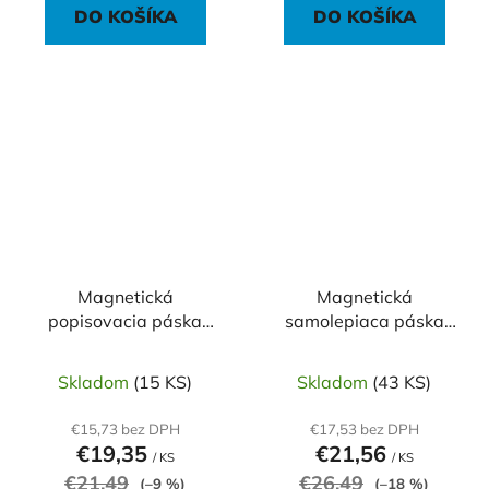
DO KOŠÍKA
DO KOŠÍKA
Magnetická
Magnetická
popisovacia páska
samolepiaca páska
Legamaster 20mm x
Legamaster 12,5 mm x
3m
3m
Skladom
(15 KS)
Skladom
(43 KS)
€15,73 bez DPH
€17,53 bez DPH
€19,35
€21,56
/ KS
/ KS
€21,49
€26,49
(–9 %)
(–18 %)