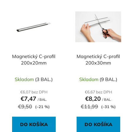
V
e
ý
p
p
r
i
o
s
d
p
u
r
k
o
Magnetický C-profil
Magnetický C-profil
t
200x20mm
200x30mm
d
o
u
v
k
Skladom
(3 BAL.)
Skladom
(9 BAL.)
t
€6,07 bez DPH
€6,67 bez DPH
o
€7,47
€8,20
/ BAL.
/ BAL.
v
€9,50
€11,99
(–21 %)
(–31 %)
DO KOŠÍKA
DO KOŠÍKA