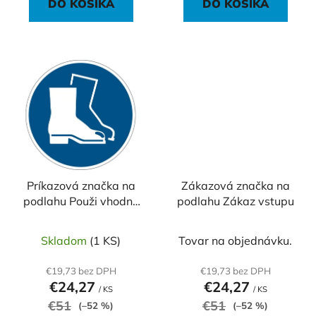
DO KOŠÍKA
DO KOŠÍKA
Príkazová značka na
Zákazová značka na
podlahu Použi vhodnú
podlahu Zákaz vstupu
ochrannú obuv
Skladom
(1 KS)
Tovar na objednávku.
€19,73 bez DPH
€19,73 bez DPH
€24,27
€24,27
/ KS
/ KS
€51
€51
(–52 %)
(–52 %)