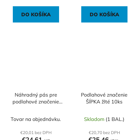
DO KOŠÍKA
DO KOŠÍKA
Náhradný pás pre
Podlahové značenie
podlahové značenie
ŠÍPKA žlté 10ks
prechod pre chodcov
200/05, samolepiaci
Tovar na objednávku.
Skladom
(1 BAL.)
Náhradný pás pre
podlahové značenie
€20,01 bez DPH
€20,70 bez DPH
€24,61
€25,46