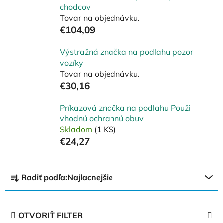
chodcov
Tovar na objednávku.
€104,09
Výstražná značka na podlahu pozor
vozíky
Tovar na objednávku.
€30,16
Príkazová značka na podlahu Použi
vhodnú ochrannú obuv
Skladom
(1 KS)
€24,27
R
Radiť podľa:
Najlacnejšie
a
d
e
OTVORIŤ FILTER
n