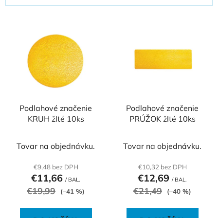
i
V
e
ý
p
p
r
i
o
s
d
p
u
r
k
o
Podlahové značenie
Podlahové značenie
t
KRUH žlté 10ks
PRÚŽOK žlté 10ks
d
o
u
v
k
Tovar na objednávku.
Tovar na objednávku.
t
€9,48 bez DPH
€10,32 bez DPH
o
€11,66
€12,69
/ BAL.
/ BAL.
v
€19,99
€21,49
(–41 %)
(–40 %)