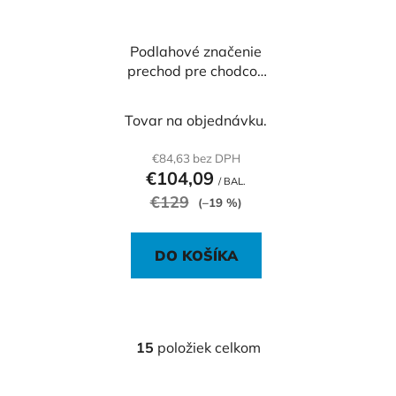
Podlahové značenie
prechod pre chodcov
200/05, samolepiace,
5 ks Podlahové
Tovar na objednávku.
značenie prechod pre
chodcov
€84,63 bez DPH
€104,09
/ BAL.
€129
(–19 %)
DO KOŠÍKA
15
položiek celkom
O
v
l