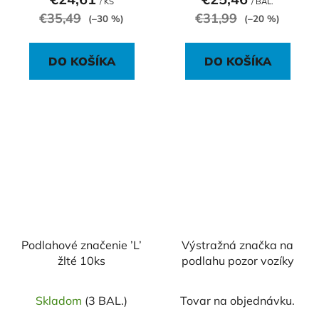
/ KS
/ BAL.
€35,49
€31,99
(–30 %)
(–20 %)
DO KOŠÍKA
DO KOŠÍKA
Podlahové značenie ’L’
Výstražná značka na
žlté 10ks
podlahu pozor vozíky
Skladom
(3 BAL.)
Tovar na objednávku.