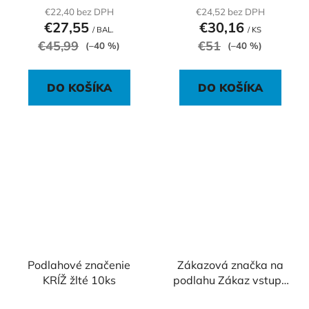
€22,40 bez DPH
€24,52 bez DPH
€27,55
€30,16
/ BAL.
/ KS
€45,99
€51
(–40 %)
(–40 %)
DO KOŠÍKA
DO KOŠÍKA
Podlahové značenie
Zákazová značka na
KRÍŽ žlté 10ks
podlahu Zákaz vstupu
pre chodcov