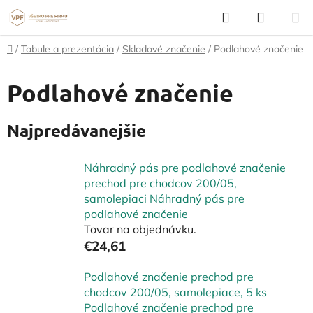
Prejsť
Hľadať
NÁKUP
na
KOŠÍK
obsah
Domov
/
Tabule a prezentácia
/
Skladové značenie
/
Podlahové značenie
Podlahové značenie
Najpredávanejšie
Náhradný pás pre podlahové značenie
prechod pre chodcov 200/05,
samolepiaci Náhradný pás pre
podlahové značenie
Tovar na objednávku.
€24,61
Podlahové značenie prechod pre
chodcov 200/05, samolepiace, 5 ks
Podlahové značenie prechod pre